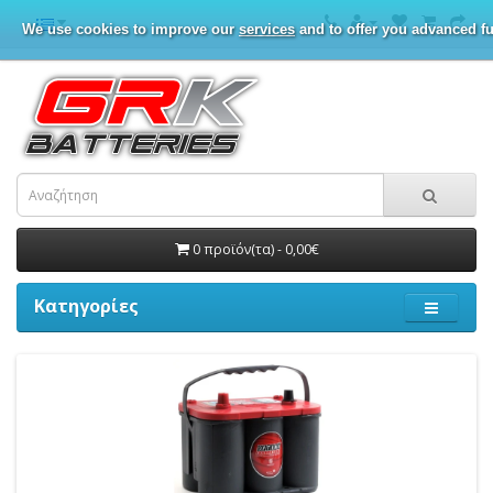
We use cookies to improve our
services
and to offer you advanced fu
0 προϊόν(τα) - 0,00€
Κατηγορίες