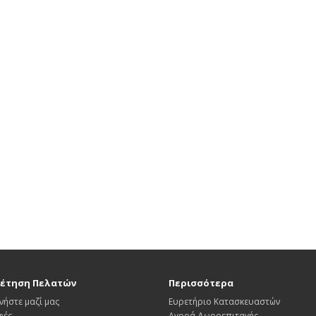
έτηση Πελατών
Περισσότερα
νήστε μαζί μας
Ευρετήριο Κατασκευαστών
φές
Αγορά Δωροεπιταγής