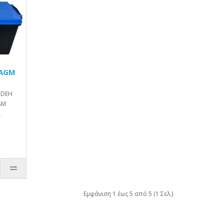
 AGM
IDEΗ
GM
ι
Εμφάνιση 1 έως 5 από 5 (1 Σελ.)