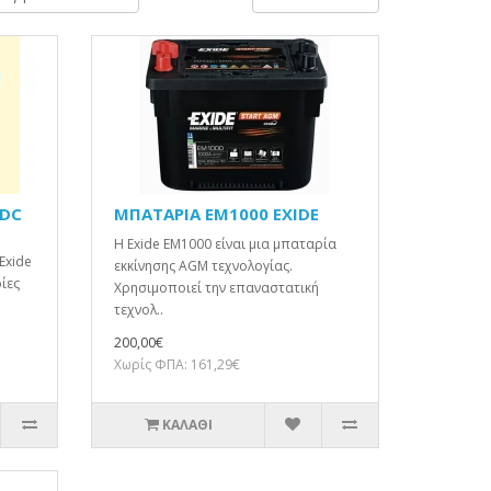
0DC
ΜΠΑΤΑΡΙΑ EM1000 EXIDE
H Εxide EM1000 είναι μια μπαταρία
Exide
εκκίνησης AGM τεχνολογίας.
ρίες
Χρησιμοποιεί την επαναστατική
τεχνολ..
200,00€
Χωρίς ΦΠΑ: 161,29€
ΚΑΛΆΘΙ