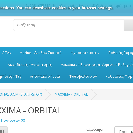
2351075613 shop@grkbatteries.gr
Ο Λογαριασμός μου
nctions. You can deactivate cookies in your browser settings.
 - ATVs
Marine - Διπλού Σκοπού
Ηχοσυστημάτων
Βαθειάς Εκφό
Ακροδέκτες - Αντάπτορες
Αλκαλικές - Επαναφορτιζόμενες - Ρολογιώ
μπίδες - Φις
Λιπαντικά-Χημικά
Φωτοβολταϊκών
Ρυθμιστές Φόρ
ΓΙΑΣ AGM (START-STOP)
MAXXIMA - ORBITAL
XIMA - ORBITAL
 Προϊόντων (0)
Ταξινόμηση: