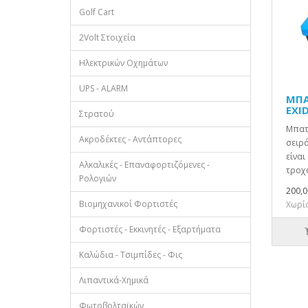
Golf Cart
2Volt Στοιχεία
Ηλεκτρικών Οχημάτων
UPS - ALARM
ΜΠΑ
EXI
Στρατού
Μπατ
Ακροδέκτες - Αντάπτορες
σειρ
είναι
Αλκαλικές - Επαναφορτιζόμενες -
τροχό
Ρολογιών
200,0
Βιομηχανικοί Φορτιστές
Χωρίς
Φορτιστές - Εκκινητές - Εξαρτήματα
Καλώδια - Τσιμπίδες - Φις
Λιπαντικά-Χημικά
Φωτοβολταϊκών