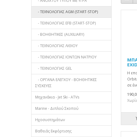
- ΑΝΟΙΧΤΟΥ ΤΥΠΟΥ ΜΕ ΥΓΡΑ
- ΤΕΧΝΟΛΟΓΙΑΣ AGM (START-STOP)
- ΤΕΧΝΟΛΟΓΙΑΣ EFB (START-STOP)
- ΒΟΗΘΗΤΙΚΕΣ (AUXILIARY)
- ΤΕΧΝΟΛΟΓΙΑΣ ΛΙΘΙΟΥ
- ΤΕΧΝΟΛΟΓΙΑΣ ΙΟΝΤΩΝ ΝΑΤΡΙΟΥ
ΜΠΑ
EXI
- ΤΕΧΝΟΛΟΓΙΑΣ GEL
Η επα
Orbit
- ΟΡΓΑΝΑ ΕΛΕΓΧΟΥ - ΒΟΗΘΗΤΙΚΕΣ
σε έν
ΣΥΣΚΕΥΕΣ
190,0
Μηχανάκια - Jet Ski - ATVs
Χωρίς
Marine - Διπλού Σκοπού
Ηχοσυστημάτων
Βαθειάς Εκφόρτισης