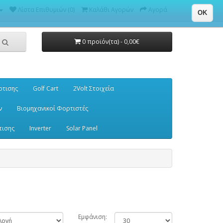
Λίστα Επιθυμιών (0)
Καλάθι Αγορών
Αγορά
OK
0 προϊόν(τα) - 0,00€
ρτισης
Golf Cart
2Volt Στοιχεία
ν
Βιομηχανικοί Φορτιστές
τισης
Inverter
Solar Panel
Εμφάνιση: