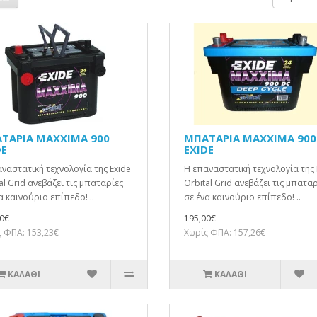
ΤΑΡΙΑ MAXXIMA 900
ΜΠΑΤΑΡΙΑ MAXXIMA 90
DE
EXIDE
ναστατική τεχνολογία της Exide
Η επαναστατική τεχνολογία της 
al Grid ανεβάζει τις μπαταρίες
Orbital Grid ανεβάζει τις μπατα
α καινούριο επίπεδο! ..
σε ένα καινούριο επίπεδο! ..
0€
195,00€
 ΦΠΑ: 153,23€
Χωρίς ΦΠΑ: 157,26€
ΚΑΛΆΘΙ
ΚΑΛΆΘΙ